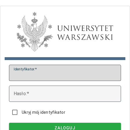
I
dentyfikator:
H
asło:
Ukryj mój identyfikator
ZALOGUJ