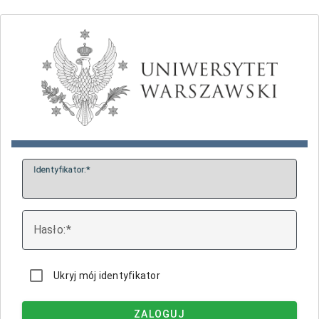
I
dentyfikator:
H
asło:
Ukryj mój identyfikator
ZALOGUJ