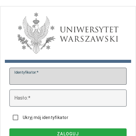
I
dentyfikator:
H
asło:
Ukryj mój identyfikator
ZALOGUJ