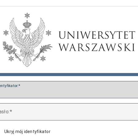
entyfikator:
asło:
Ukryj mój identyfikator