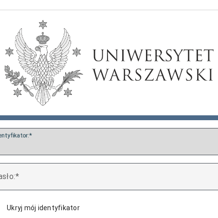
entyfikator:
asło:
Ukryj mój identyfikator