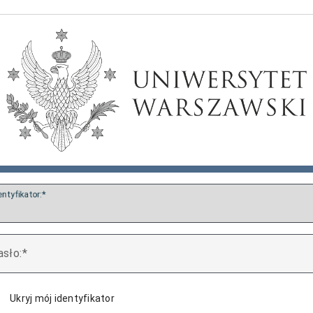
entyfikator:
asło:
Ukryj mój identyfikator