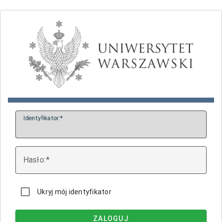
I
dentyfikator:
H
asło:
Ukryj mój identyfikator
ZALOGUJ