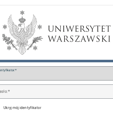
entyfikator:
asło:
Ukryj mój identyfikator