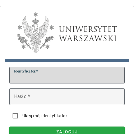
I
dentyfikator:
H
asło:
Ukryj mój identyfikator
ZALOGUJ