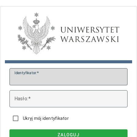
I
dentyfikator:
H
asło:
Ukryj mój identyfikator
ZALOGUJ