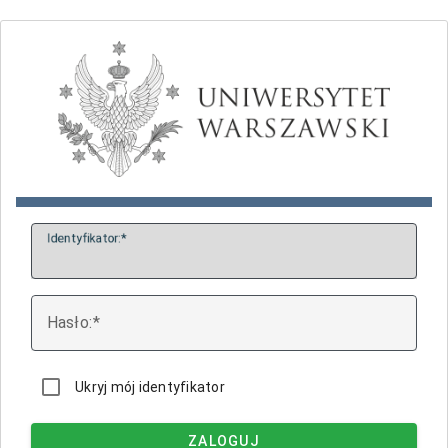
I
dentyfikator:
H
asło:
Ukryj mój identyfikator
ZALOGUJ