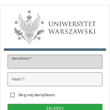
I
dentyfikator:
H
asło:
Ukryj mój identyfikator
ZALOGUJ