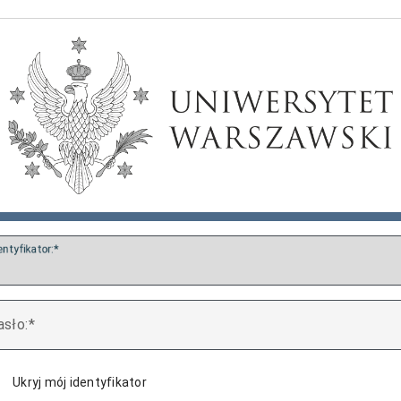
entyfikator:
asło:
Ukryj mój identyfikator