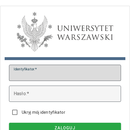
I
dentyfikator:
H
asło:
Ukryj mój identyfikator
ZALOGUJ