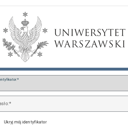
entyfikator:
asło:
Ukryj mój identyfikator