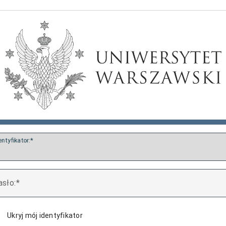
entyfikator:
asło:
Ukryj mój identyfikator