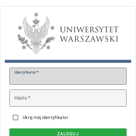
I
dentyfikator:
H
asło:
Ukryj mój identyfikator
ZALOGUJ