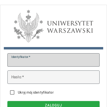
I
dentyfikator:
H
asło:
Ukryj mój identyfikator
ZALOGUJ