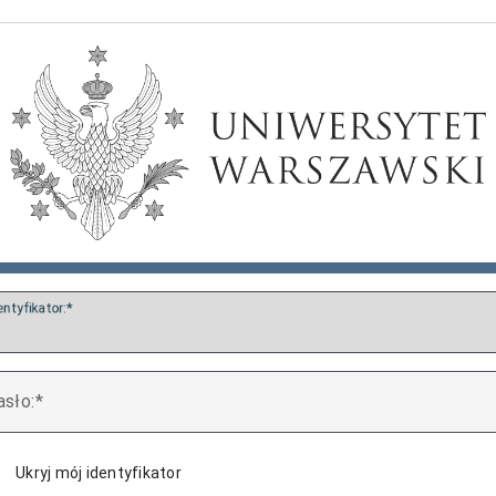
entyfikator:
asło:
Ukryj mój identyfikator