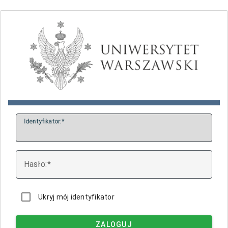
I
dentyfikator:
H
asło:
Ukryj mój identyfikator
ZALOGUJ