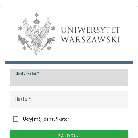
I
dentyfikator:
H
asło:
Ukryj mój identyfikator
ZALOGUJ