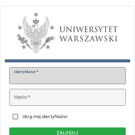
I
dentyfikator:
H
asło:
Ukryj mój identyfikator
ZALOGUJ