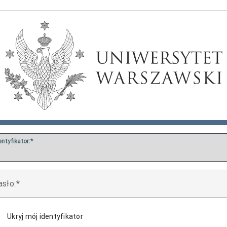
entyfikator:
asło:
Ukryj mój identyfikator