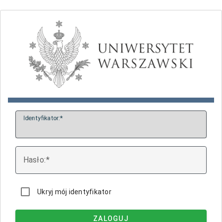
I
dentyfikator:
H
asło:
Ukryj mój identyfikator
ZALOGUJ