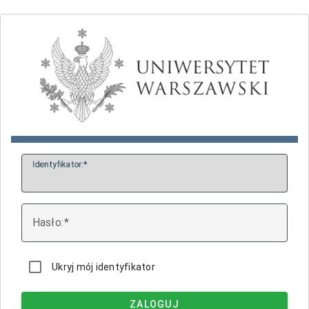
I
dentyfikator:
H
asło:
Ukryj mój identyfikator
ZALOGUJ