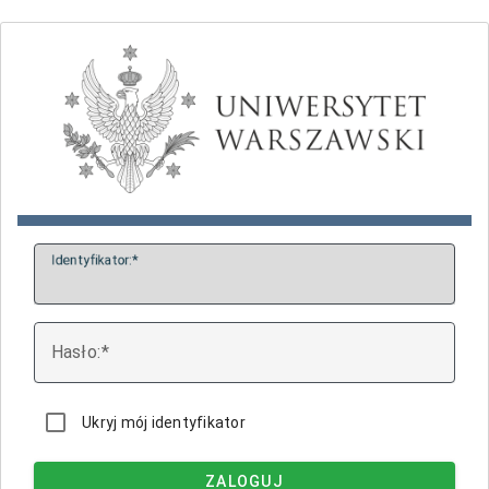
I
dentyfikator:
H
asło:
Ukryj mój identyfikator
ZALOGUJ