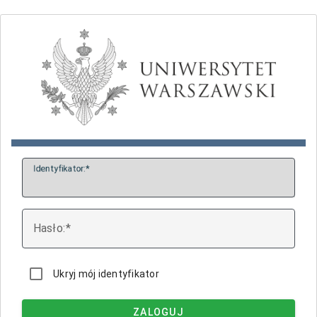
I
dentyfikator:
H
asło:
Ukryj mój identyfikator
ZALOGUJ