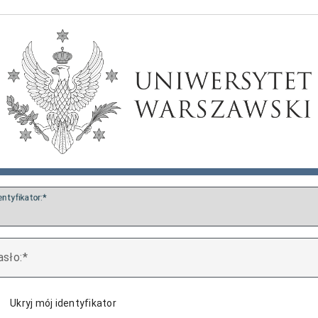
entyfikator:
asło:
Ukryj mój identyfikator