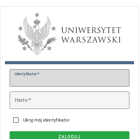
I
dentyfikator:
H
asło:
Ukryj mój identyfikator
ZALOGUJ