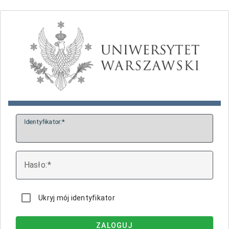
I
dentyfikator:
H
asło:
Ukryj mój identyfikator
ZALOGUJ