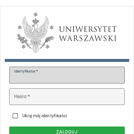
I
dentyfikator:
H
asło:
Ukryj mój identyfikator
ZALOGUJ