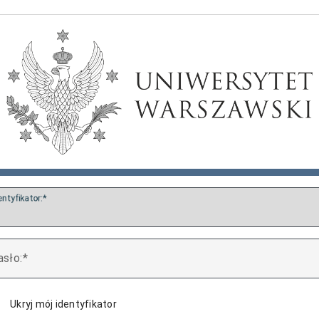
entyfikator:
asło:
Ukryj mój identyfikator