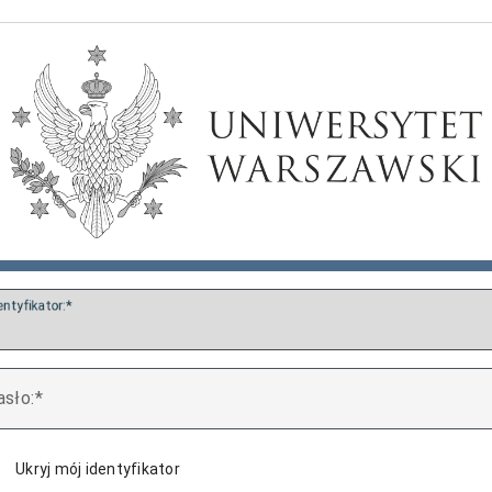
entyfikator:
asło:
Ukryj mój identyfikator