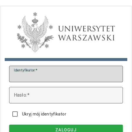
I
dentyfikator:
H
asło:
Ukryj mój identyfikator
ZALOGUJ