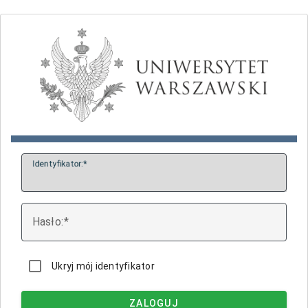
I
dentyfikator:
H
asło:
Ukryj mój identyfikator
ZALOGUJ