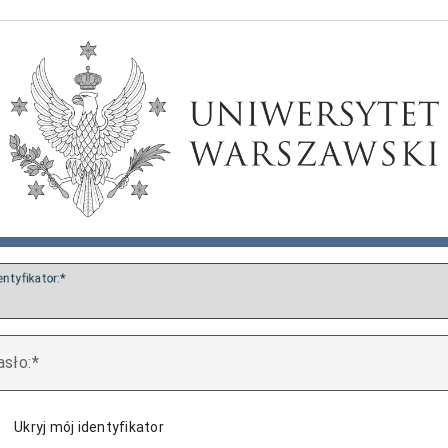
entyfikator:
asło:
Ukryj mój identyfikator