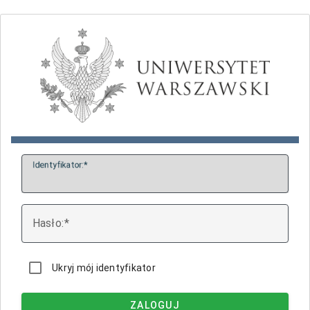
I
dentyfikator:
H
asło:
Ukryj mój identyfikator
ZALOGUJ