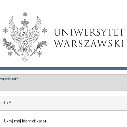
entyfikator:
asło:
Ukryj mój identyfikator