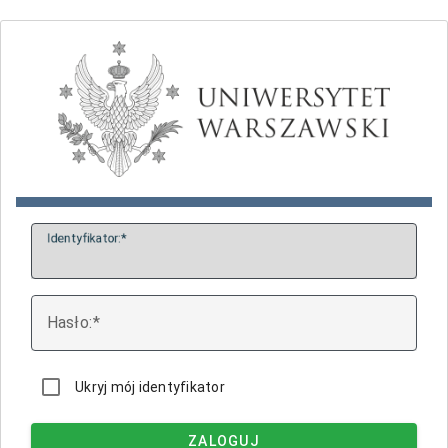
I
dentyfikator:
H
asło:
Ukryj mój identyfikator
ZALOGUJ