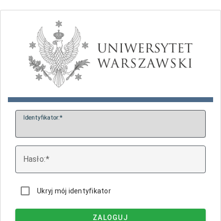
I
dentyfikator:
H
asło:
Ukryj mój identyfikator
ZALOGUJ