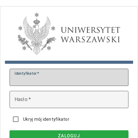
I
dentyfikator:
H
asło:
Ukryj mój identyfikator
ZALOGUJ