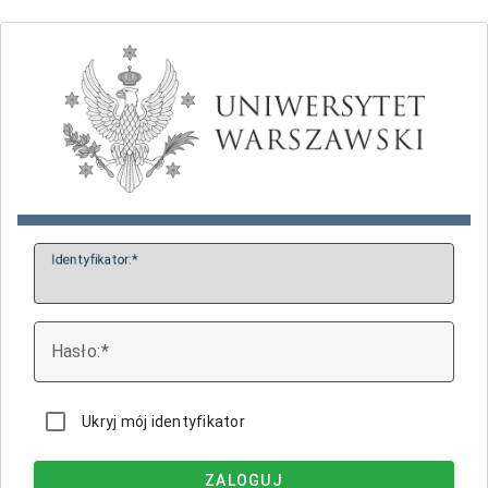
I
dentyfikator:
H
asło:
Ukryj mój identyfikator
ZALOGUJ