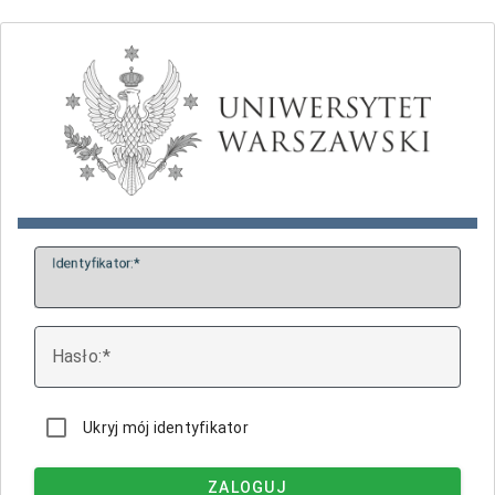
I
dentyfikator:
H
asło:
Ukryj mój identyfikator
ZALOGUJ