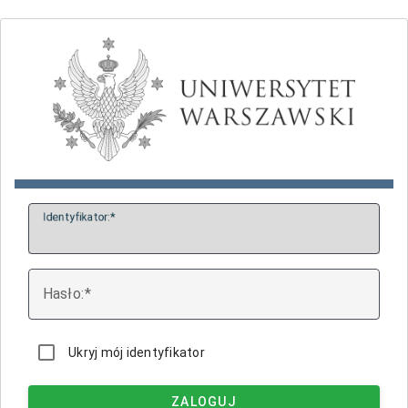
I
dentyfikator:
H
asło:
Ukryj mój identyfikator
ZALOGUJ