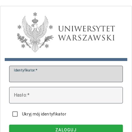
I
dentyfikator:
H
asło:
Ukryj mój identyfikator
ZALOGUJ