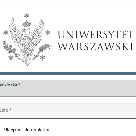
entyfikator:
asło:
Ukryj mój identyfikator