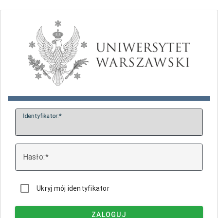
I
dentyfikator:
H
asło:
Ukryj mój identyfikator
ZALOGUJ