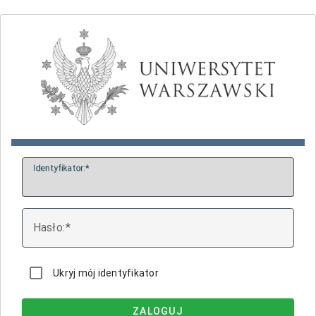
I
dentyfikator:
H
asło:
Ukryj mój identyfikator
ZALOGUJ