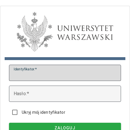
I
dentyfikator:
H
asło:
Ukryj mój identyfikator
ZALOGUJ