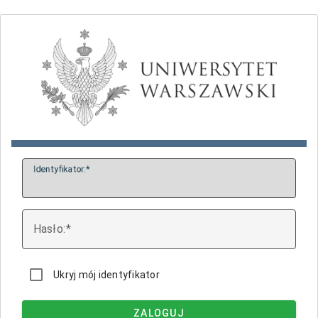
I
dentyfikator:
H
asło:
Ukryj mój identyfikator
ZALOGUJ